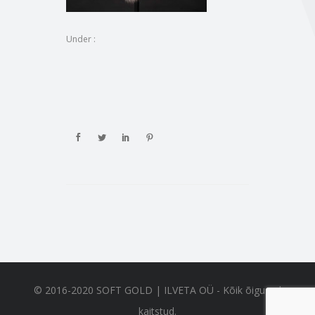
Under :
© 2016-2020 SOFT GOLD | ILVETA OÜ - Kõik õigused
kaitstud.