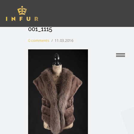
001_1115
0 comments
/
11.03.2016