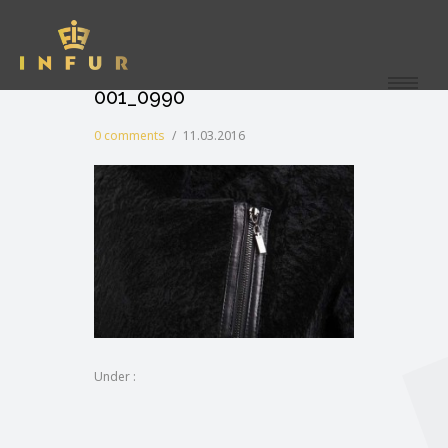
001_0990
0 comments
/
11.03.2016
Under :