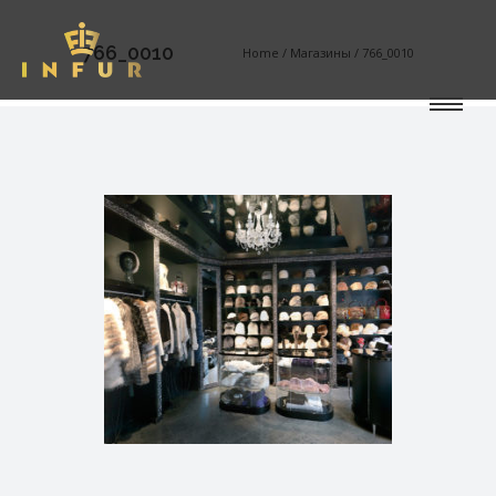
766_0010
Home
/
Магазины
/
766_0010