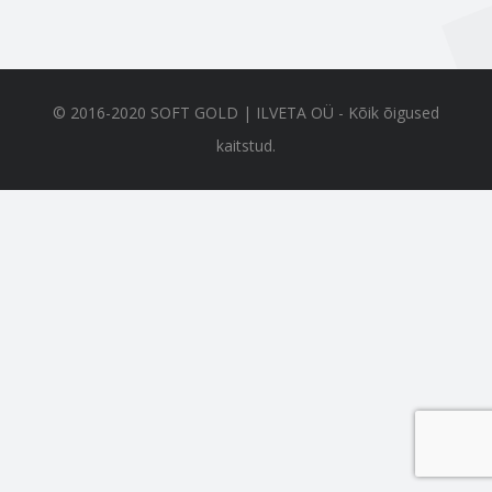
© 2016-2020 SOFT GOLD | ILVETA OÜ - Kõik õigused
kaitstud.