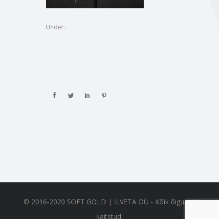
Under :
© 2016-2020 SOFT GOLD | ILVETA OÜ - Kõik õigused
kaitstud.