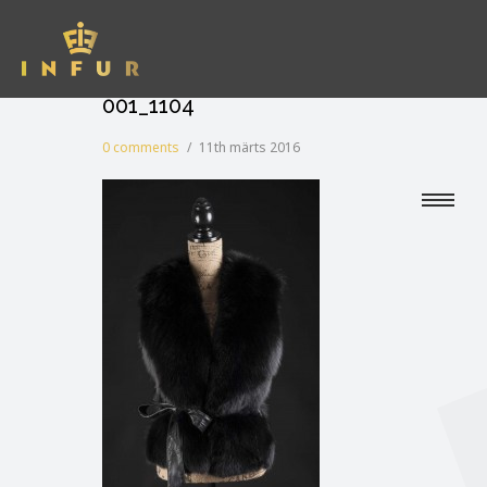
001_1104
0 comments
/
11th märts 2016