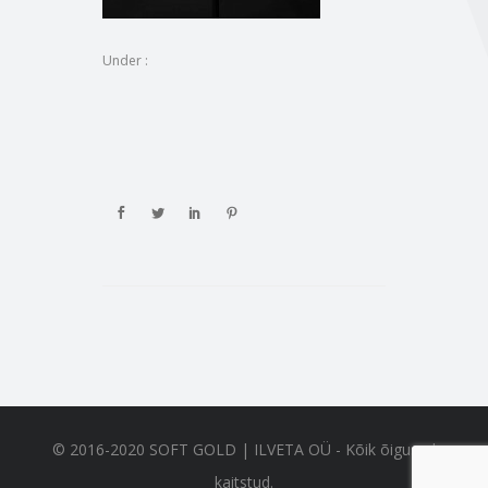
Under :
© 2016-2020 SOFT GOLD | ILVETA OÜ - Kõik õigused
kaitstud.