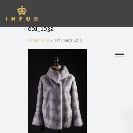
001_1032
0 comments
/
11th märts 2016