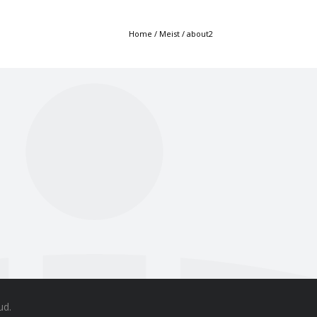
Home
/
Meist
/
about2
ud.