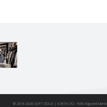
© 2016-2020 SOFT GOLD | ILVETA OÜ - Kõik õigused kaitst